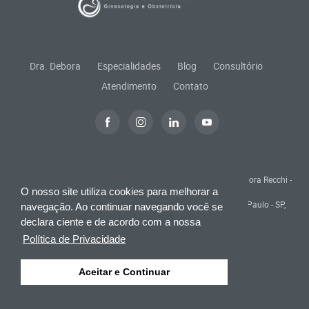
Dra. Debora
Especialidades
Blog
Consultório
Atendimento
Contato
© Todos os direitos reservados. Responsável Técnico: Dra. Debora Recchi -
O nosso site utiliza cookies para melhorar a
CRM 134832 SP - RQE 58570
Consultório: R. Bento de Andrade, 278 Jardim Paulista, São Paulo - SP,
navegação. Ao continuar navegando você se
04503-000 -
Política de Privacidade
declara ciente e de acordo com a nossa
Política de Privacidade
Especialistas em Marketing Médico:
Aceitar e Continuar
|